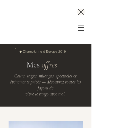
Leslie Folcarelli
◆ Championne d'Europe 2019
Mes
offres
Cours, stages, milongas, spectacles et
événements privés — découvrez toutes les
façons de
vivre le tango avec moi.