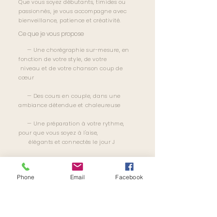
Que vous soyez débutants, timides ou
passionnés, je vous accompagne avec
bienveillance, patience et créativité.
Ce que je vous propose
— Une chorégraphie sur-mesure, en
fonction de votre style, de votre
niveau et de votre chanson coup de
cœur
— Des cours en couple, dans une
ambiance détendue et chaleureuse
— Une préparation à votre rythme,
pour que vous soyez à l'aise,
élégants et connectés le jour J
— Des astuces pour gérer le stress, se
tenir avec grâce, et vivre ce
Phone
Email
Facebook
moment avec émotion
Parce que chaque couple est unique, votre danse
le sera aussi.