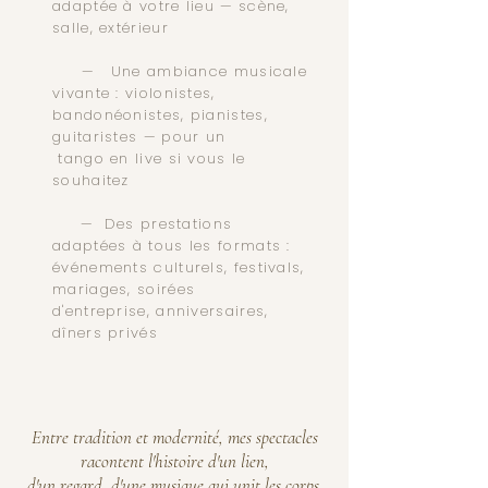
adaptée à votre lieu — scène,
salle, extérieur
— Une ambiance musicale
vivante : violonistes,
bandonéonistes, pianistes,
guitaristes — pour un
tango en live si vous le
souhaitez
— Des prestations
adaptées à tous les formats :
événements culturels, festivals,
mariages, soirées
d'entreprise, anniversaires,
dîners privés
Entre tradition et modernité, mes spectacles
racontent l'histoire d'un lien,
d'un regard, d'une musique qui unit les corps.